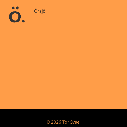
ö.
Örsjö
© 2026 Tor Svae.