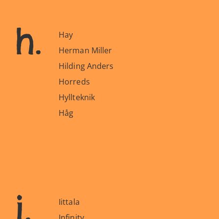
h.
Hay
Herman Miller
Hilding Anders
Horreds
Hyllteknik
Håg
i.
Iittala
Infinity