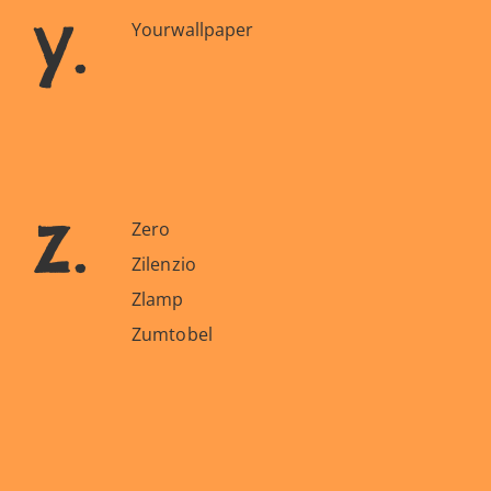
y.
Yourwallpaper
z.
Zero
Zilenzio
Zlamp
Zumtobel