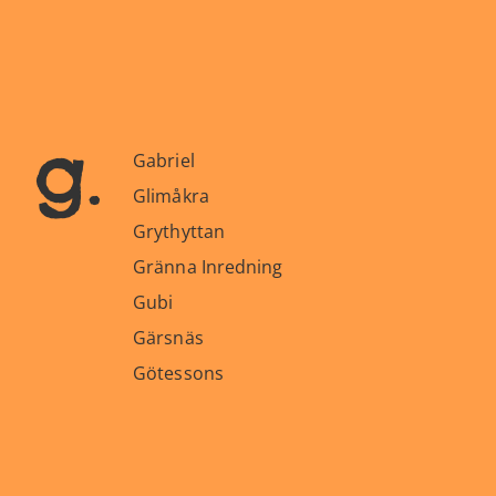
g.
Gabriel
Glimåkra
Grythyttan
Gränna Inredning
Gubi
Gärsnäs
Götessons